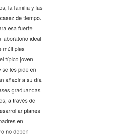
s, la familia y las
scasez de tiempo.
ra esa fuerte
laboratorio ideal
 múltiples
l típico joven
e se les pide en
n añadir a su día
clases graduandas
s, a través de
esarrollar planes
 padres en
ero no deben