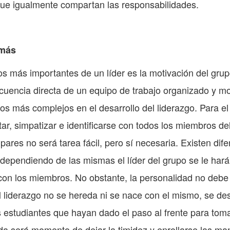
que igualmente compartan las responsabilidades.
emás
os más importantes de un líder es la motivación del grupo
uencia directa de un equipo de trabajo organizado y mo
os más complejos en el desarrollo del liderazgo. Para el 
ar, simpatizar e identificarse con todos los miembros de
pares no será tarea fácil, pero sí necesaria. Existen dife
dependiendo de las mismas el líder del grupo se le hará
ar con los miembros. No obstante, la personalidad no deb
l liderazgo no se hereda ni se nace con el mismo, se de
 estudiantes que hayan dado el paso al frente para toma
da será momento de dejar la timidez y enrollarse las m