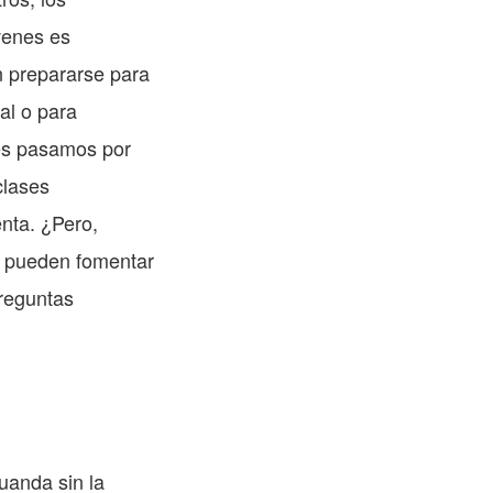
venes es
en prepararse para
al o para
ces pasamos por
clases
enta. ¿Pero,
s pueden fomentar
preguntas
uanda sin la