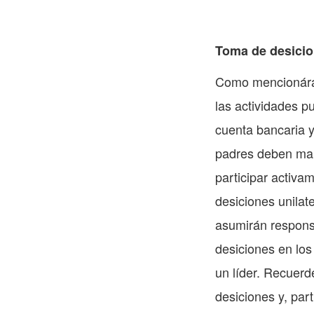
Toma de desici
Como mencionáram
las actividades p
cuenta bancaria y
padres deben man
participar activa
desiciones unilat
asumirán responsa
desiciones en los
un líder. Recuer
desiciones y, pa