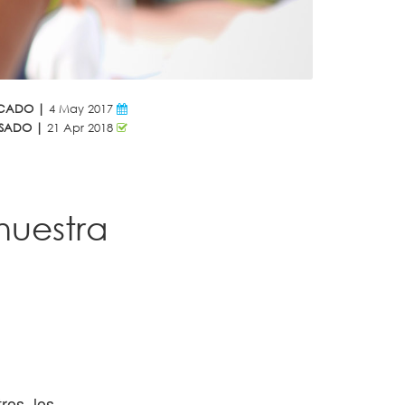
ICADO |
4 May 2017
ISADO |
21 Apr 2018
nuestra
ros, los