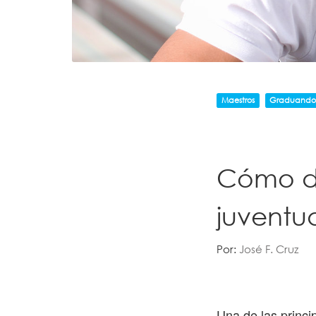
Maestros
Graduando
Cómo de
juventu
Por:
José F. Cruz
Una de las princi