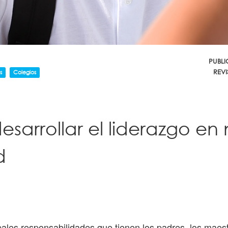
PUBL
REV
s
Colegios
sarrollar el liderazgo en 
d
pales responsabilidades que tienen los padres, los maest