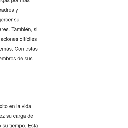
padres y
jercer su
ares. También, si
aciones difíciles
demás. Con estas
miembros de sus
ito en la vida
tez su carga de
 su tiempo. Esta